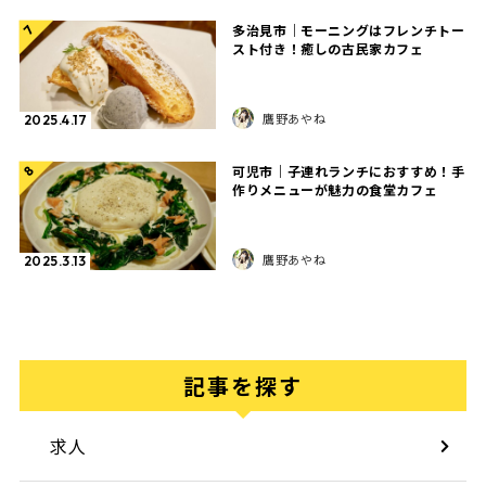
多治見市｜モーニングはフレンチトー
7
スト付き！癒しの古民家カフェ
鷹野あやね
2025.4.17
可児市｜子連れランチにおすすめ！手
8
作りメニューが魅力の食堂カフェ
鷹野あやね
2025.3.13
記事を探す
求人