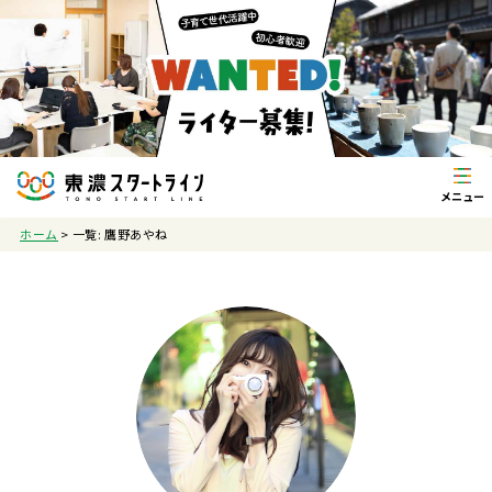
ホーム
>
一覧: 鷹野あやね