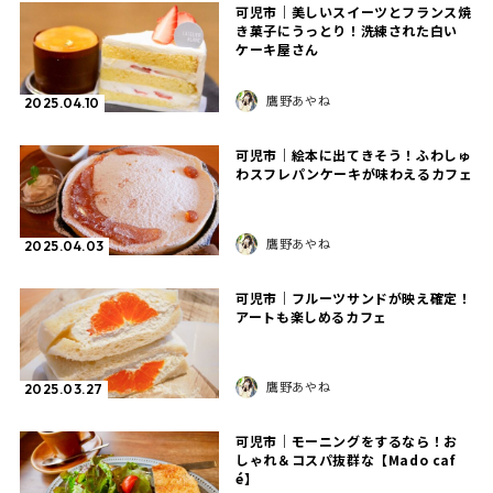
可児市｜美しいスイーツとフランス焼
き菓子にうっとり！洗練された白い
ケーキ屋さん
鷹野あやね
2025.04.10
可児市｜絵本に出てきそう！ふわしゅ
わスフレパンケーキが味わえるカフェ
鷹野あやね
2025.04.03
可児市｜フルーツサンドが映え確定！
アートも楽しめるカフェ
鷹野あやね
2025.03.27
可児市｜モーニングをするなら！お
しゃれ＆コスパ抜群な【Mado caf
é】