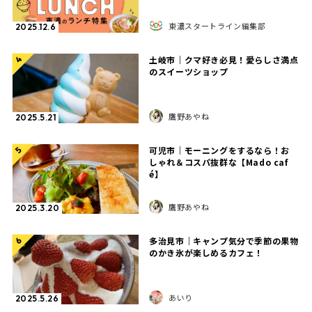
東濃スタートライン編集部
2025.12.6
土岐市｜クマ好き必見！愛らしさ満点
4
のスイーツショップ
鷹野あやね
2025.5.21
可児市｜モーニングをするなら！お
5
しゃれ＆コスパ抜群な【Mado caf
é】
鷹野あやね
2025.3.20
多治見市｜キャンプ気分で季節の果物
6
のかき氷が楽しめるカフェ！
あいり
2025.5.26