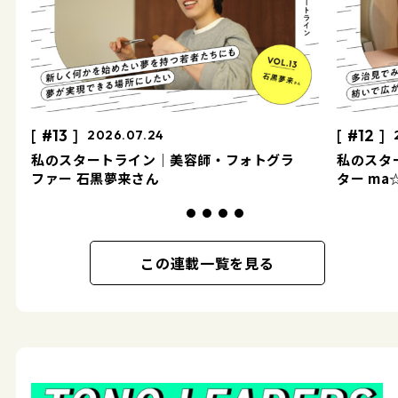
#13
#12
2026.07.24
私のスタートライン｜美容師・フォトグラ
私のスタ
ファー 石黒夢来さん
ター ma
この連載一覧を見る