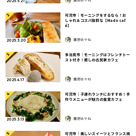
鷹野あやね
2025.5.21
可児市｜モーニングをするなら！お
2
しゃれ＆コスパ抜群な【Mado caf
é】
鷹野あやね
2025.3.20
多治見市｜モーニングはフレンチトー
3
スト付き！癒しの古民家カフェ
鷹野あやね
2025.4.17
可児市｜子連れランチにおすすめ！手
4
作りメニューが魅力の食堂カフェ
鷹野あやね
2025.3.13
可児市｜美しいスイーツとフランス焼
5