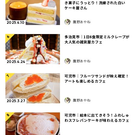
き菓子にうっとり！洗練された白い
ケーキ屋さん
鷹野あやね
2025.4.10
多治見市｜1日6食限定ミルクレープが
6
大人気の雑貨屋カフェ
鷹野あやね
2025.4.24
可児市｜フルーツサンドが映え確定！
7
アートも楽しめるカフェ
鷹野あやね
2025.3.27
可児市｜絵本に出てきそう！ふわしゅ
8
わスフレパンケーキが味わえるカフェ