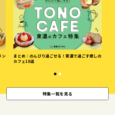
まとめ｜お気に入りが見つかる！東濃の注目ラン
ま
チ15選
カ
特集一覧を見る