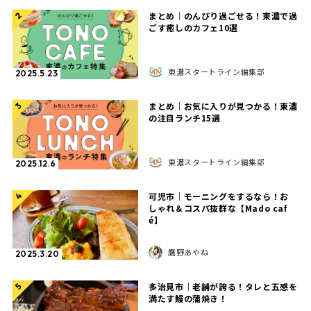
まとめ｜のんびり過ごせる！東濃で過
2
ごす癒しのカフェ10選
東濃スタートライン編集部
2025.5.23
まとめ｜お気に入りが見つかる！東濃
3
の注目ランチ15選
東濃スタートライン編集部
2025.12.6
可児市｜モーニングをするなら！お
4
しゃれ＆コスパ抜群な【Mado caf
é】
鷹野あやね
2025.3.20
多治見市｜老舗が誇る！タレと五感を
5
満たす鰻の蒲焼き！