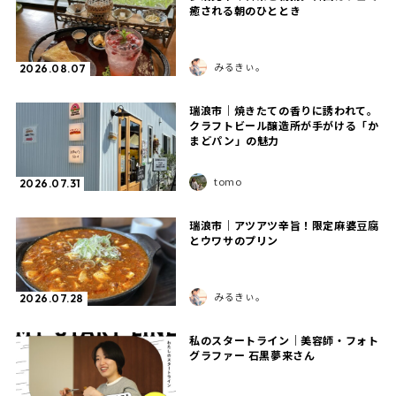
癒される朝のひととき
みるきぃ。
2026.08.07
瑞浪市｜焼きたての香りに誘われて。
クラフトビール醸造所が手がける「か
まどパン」の魅力
tomo
2026.07.31
瑞浪市｜アツアツ辛旨！限定麻婆豆腐
とウワサのプリン
みるきぃ。
2026.07.28
私のスタートライン｜美容師・フォト
グラファー 石黒夢来さん