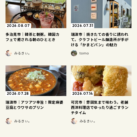
2026.08.07
2026.07.31
多治見市｜韓茶と朝粥。韓国カ
瑞浪市｜焼きたての香りに誘われ
フェで癒される朝のひととき
て。クラフトビール醸造所が手が
ける「かまどパン」の魅力
みるきぃ。
tomo
2026.07.28
2026.07.14
瑞浪市｜アツアツ辛旨！限定麻婆
可児市｜雰囲気まで味わう。老舗
豆腐とウワサのプリン
西洋料理店でゆったり過ごすラン
チタイム
みるきぃ。
みるきぃ。