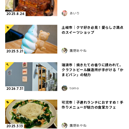
あいり
2025.8.26
土岐市｜クマ好き必見！愛らしさ満点
6
のスイーツショップ
鷹野あやね
2025.5.21
瑞浪市｜焼きたての香りに誘われて。
7
クラフトビール醸造所が手がける「か
まどパン」の魅力
tomo
2026.7.31
可児市｜子連れランチにおすすめ！手
8
作りメニューが魅力の食堂カフェ
鷹野あやね
2025.3.13