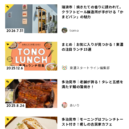
瑞浪市｜焼きたての香りに誘われて。
3
クラフトビール醸造所が手がける「か
まどパン」の魅力
tomo
2026.7.31
まとめ｜お気に入りが見つかる！東濃
4
の注目ランチ15選
東濃スタートライン編集部
2025.12.6
多治見市｜老舗が誇る！タレと五感を
5
満たす鰻の蒲焼き！
あいり
2025.8.26
多治見市｜モーニングはフレンチトー
6
スト付き！癒しの古民家カフェ