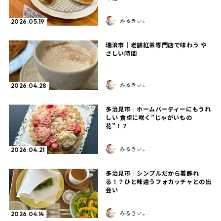
みるきぃ。
2026.05.19
瑞浪市｜老舗紅茶専門店で味わう や
さしい時間
みるきぃ。
2026.04.28
多治見市｜ホームパーティーにもうれ
しい 食卓に咲く”じゃがいもの
花”！？
みるきぃ。
2026.04.21
多治見市｜シンプルだから着飾れ
る！？ひと味違うフォカッチャとの出
会い
みるきぃ。
2026.04.14