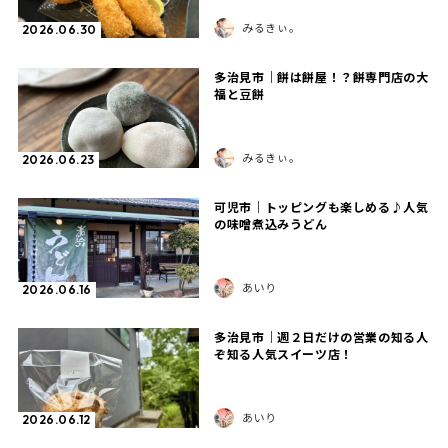
みるきぃ。
2026.06.30
多治見市｜餅は餅屋！？餅専門店の大
福と豆餅
みるきぃ。
2026.06.23
可児市｜トッピングも楽しめる♪人気
の味噌煮込みうどん
あいり
2026.06.16
多治見市｜週２日だけの営業の知る人
ぞ知る人気スイーツ店！
あいり
2026.06.12