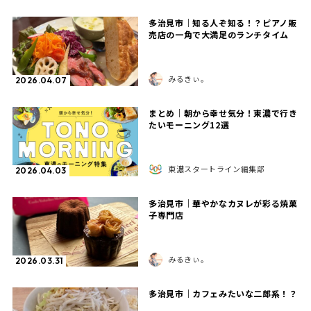
多治見市｜知る人ぞ知る！？ピアノ販
売店の一角で大満足のランチタイム
みるきぃ。
2026.04.07
まとめ｜朝から幸せ気分！東濃で行き
たいモーニング12選
東濃スタートライン編集部
2026.04.03
多治見市｜華やかなカヌレが彩る焼菓
子専門店
みるきぃ。
2026.03.31
多治見市｜カフェみたいな二郎系！？