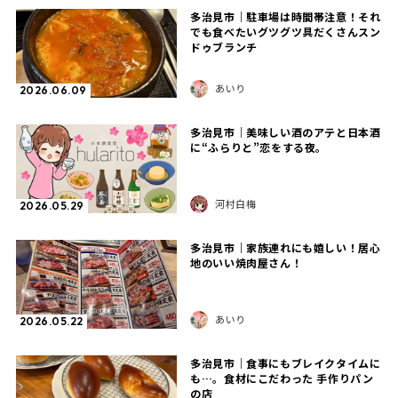
多治見市｜駐車場は時間帯注意！それ
でも食べたいグツグツ具だくさんスン
ドゥブランチ
あいり
2026.06.09
多治見市｜美味しい酒のアテと日本酒
に“ふらりと”恋をする夜。
河村白梅
2026.05.29
多治見市｜家族連れにも嬉しい！居心
地のいい焼肉屋さん！
あいり
2026.05.22
多治見市｜食事にもブレイクタイムに
も…。食材にこだわった 手作りパン
の店