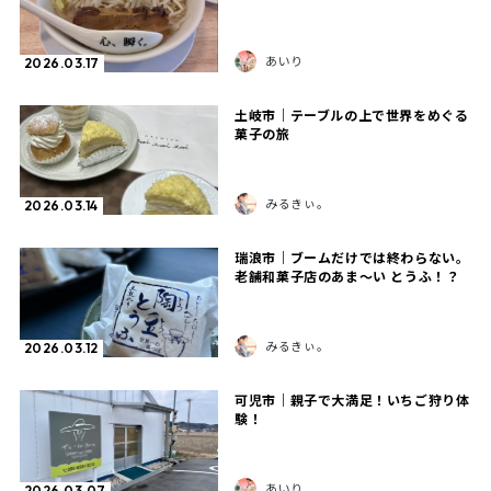
あいり
2026.03.17
土岐市｜テーブルの上で世界をめぐる
菓子の旅
みるきぃ。
2026.03.14
瑞浪市｜ブームだけでは終わらない。
老舗和菓子店のあま～い とうふ！？
みるきぃ。
2026.03.12
可児市｜親子で大満足！いちご狩り体
験！
あいり
2026.03.07