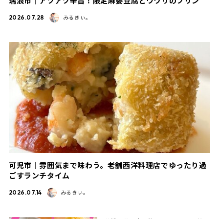
瑞浪市｜アツアツ辛旨！限定麻婆豆腐とウワサのプリン
みるきぃ。
2026.07.28
可児市｜雰囲気まで味わう。老舗西洋料理店でゆったり過
ごすランチタイム
みるきぃ。
2026.07.14