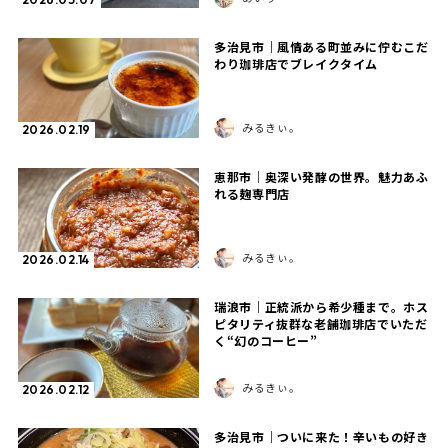
多治見市｜風情ある町並みに佇むこだ
わり珈琲店でブレイクタイム
みるきぃ。
2026.02.19
恵那市｜奥深い発酵の世界。魅力あふ
れる麹専門店
みるきぃ。
2026.02.14
瑞浪市｜正統派から希少種まで。ホス
ピタリティ抜群な老舗珈琲店でいただ
く“幻のコーヒー”
みるきぃ。
2026.02.12
多治見市｜ついに来た！辛いもの好き