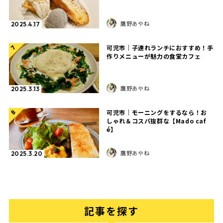
鷹野あやね
2025.4.17
可児市｜子連れランチにおすすめ！手
7
作りメニューが魅力の食堂カフェ
鷹野あやね
2025.3.13
可児市｜モーニングをするなら！お
8
しゃれ＆コスパ抜群な【Mado caf
é】
鷹野あやね
2025.3.20
記事を探す