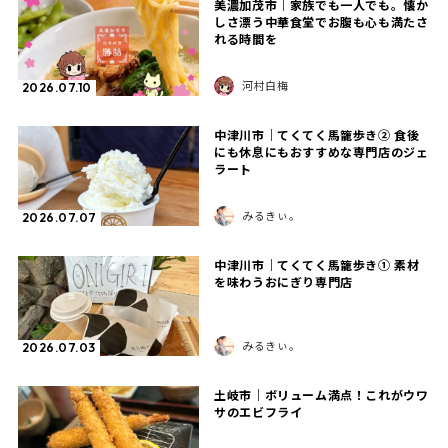
美濃加茂市｜家族でも一人でも。懐か
しさ漂う中華食堂でお腹も心も満たさ
れる時間を
河村白梅
2026.07.10
中津川市｜てくてく馬籠歩き② 食後
にも休息にもおすすめな専門店のジェ
ラート
みるきぃ。
2026.07.07
中津川市｜てくてく馬籠歩き① 素材
を味わうおにぎり専門店
みるきぃ。
2026.07.03
土岐市｜ボリューム満点！これがウワ
サのエビフライ