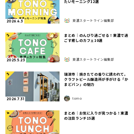
たいモーニング12選
東濃スタートライン編集部
2026.4.3
まとめ｜のんびり過ごせる！東濃で過
2
ごす癒しのカフェ10選
東濃スタートライン編集部
2025.5.23
瑞浪市｜焼きたての香りに誘われて。
3
クラフトビール醸造所が手がける「か
まどパン」の魅力
tomo
2026.7.31
まとめ｜お気に入りが見つかる！東濃
4
の注目ランチ15選