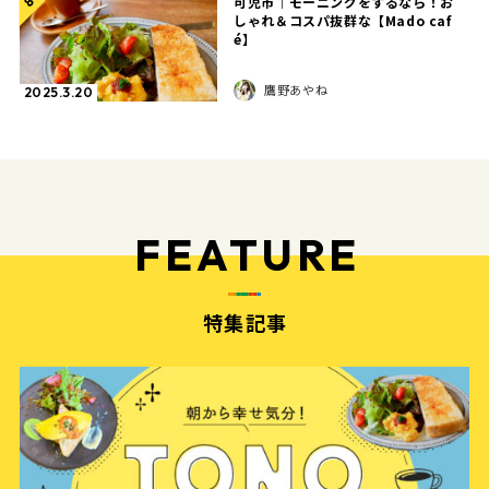
可児市｜モーニングをするなら！お
8
しゃれ＆コスパ抜群な【Mado caf
é】
鷹野あやね
2025.3.20
FEATURE
特集記事