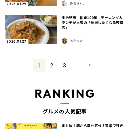
みるきぃ。
2026.01.29
多治見市｜創業100年！モーニング＆
ランチが人気の「長居したくなる喫茶
店」
あかつき
2026.01.27
1
2
3
...
RANKING
グルメの人気記事
まとめ｜朝から幸せ気分！東濃で行き
1