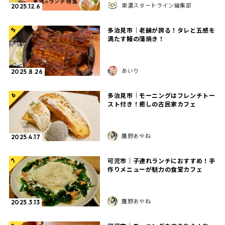
東濃スタートライン編集部
2025.12.6
多治見市｜老舗が誇る！タレと五感を
5
満たす鰻の蒲焼き！
あいり
2025.8.26
多治見市｜モーニングはフレンチトー
6
スト付き！癒しの古民家カフェ
鷹野あやね
2025.4.17
可児市｜子連れランチにおすすめ！手
7
作りメニューが魅力の食堂カフェ
鷹野あやね
2025.3.13