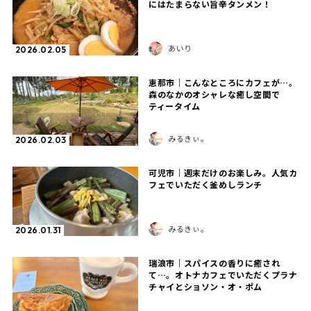
にはたまらない旨辛タンメン！
あいり
2026.02.05
恵那市｜こんなところにカフェが…。
森のなかのオシャレな癒し空間で
ティータイム
みるきぃ。
2026.02.03
可児市｜週末だけのお楽しみ。人気カ
フェでいただく釜めしランチ
みるきぃ。
2026.01.31
瑞浪市｜スパイスの香りに癒され
て…。オトナカフェでいただくプラナ
チャイとショソン・オ・ポム