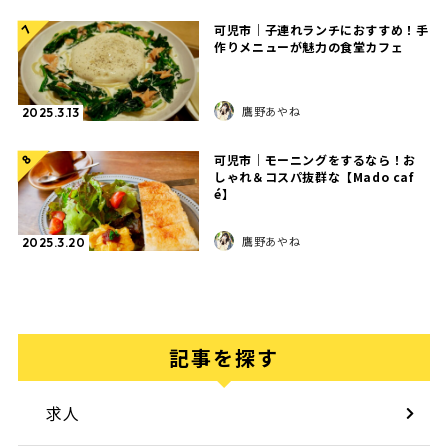
可児市｜子連れランチにおすすめ！手
7
作りメニューが魅力の食堂カフェ
鷹野あやね
2025.3.13
可児市｜モーニングをするなら！お
8
しゃれ＆コスパ抜群な【Mado caf
é】
鷹野あやね
2025.3.20
記事を探す
求人