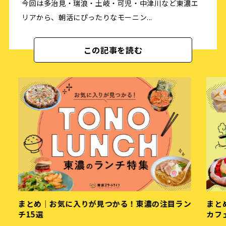
今回は多治見・瑞浪・土岐・可児・中津川など東濃エ
リアから、朝活にぴったりなモーニン...
この記事を読む
まとめ｜お気に入りが見つかる！東濃の注目ラン
ま
チ15選
カ