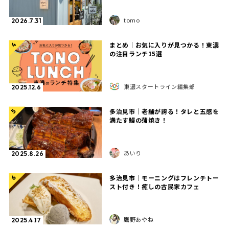
tomo
2026.7.31
まとめ｜お気に入りが見つかる！東濃
4
の注目ランチ15選
東濃スタートライン編集部
2025.12.6
多治見市｜老舗が誇る！タレと五感を
5
満たす鰻の蒲焼き！
あいり
2025.8.26
多治見市｜モーニングはフレンチトー
6
スト付き！癒しの古民家カフェ
鷹野あやね
2025.4.17