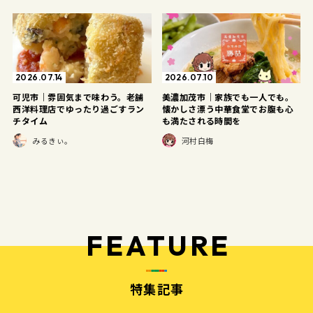
2026.07.14
2026.07.10
可児市｜雰囲気まで味わう。老舗
美濃加茂市｜家族でも一人でも。
西洋料理店でゆったり過ごすラン
懐かしさ漂う中華食堂でお腹も心
チタイム
も満たされる時間を
みるきぃ。
河村白梅
FEATURE
特集記事