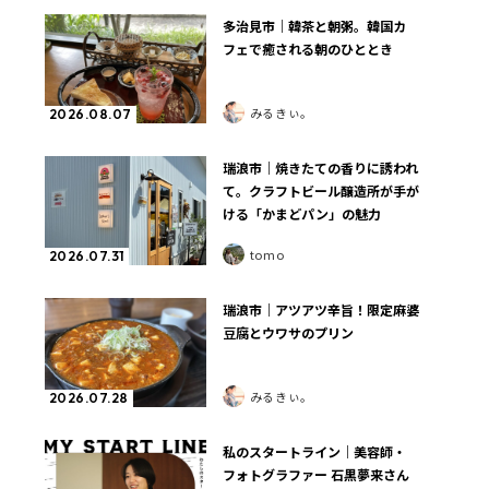
多治見市｜韓茶と朝粥。韓国カ
フェで癒される朝のひととき
みるきぃ。
2026.08.07
瑞浪市｜焼きたての香りに誘われ
て。クラフトビール醸造所が手が
ける「かまどパン」の魅力
tomo
2026.07.31
瑞浪市｜アツアツ辛旨！限定麻婆
豆腐とウワサのプリン
みるきぃ。
2026.07.28
私のスタートライン｜美容師・
フォトグラファー 石黒夢来さん