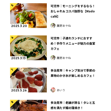
5
可児市｜モーニングをするなら！
おしゃれ＆コスパ抜群な【Mado
café】
鷹野あやね
2025.3.20
6
可児市｜子連れランチにおすす
め！手作りメニューが魅力の食堂
カフェ
鷹野あやね
2025.3.13
7
多治見市｜キャンプ気分で季節の
果物のかき氷が楽しめるカフェ！
あいり
2025.5.26
8
多治見市｜老舗が誇る！タレと五
感を満たす鰻の蒲焼き！