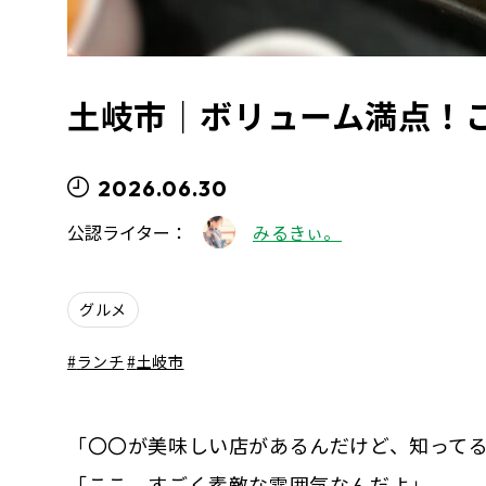
土岐市｜ボリューム満点！
2026.06.30
公認ライター：
みるきぃ。
グルメ
ランチ
土岐市
「〇〇が美味しい店があるんだけど、知って
「ここ、すごく素敵な雰囲気なんだよ」