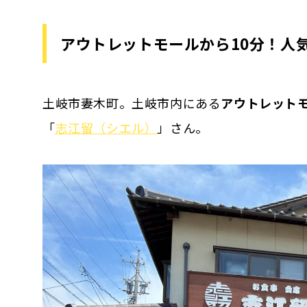
アウトレットモールから10分！人
土岐市妻木町。土岐市内にある
アウトレットモ
「
志江留（シエル）
」さん。